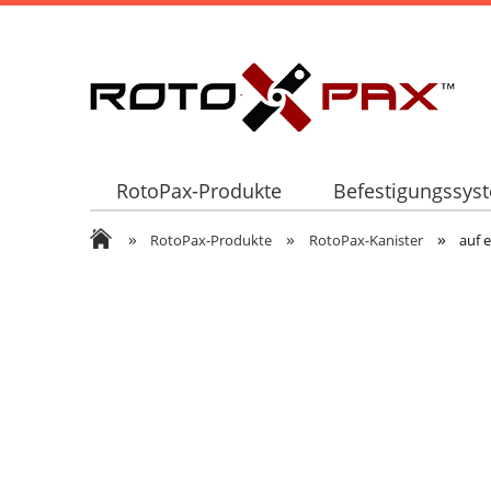
RotoPax-Produkte
Befestigungssys
»
»
»
RotoPax-Produkte
RotoPax-Kanister
auf 