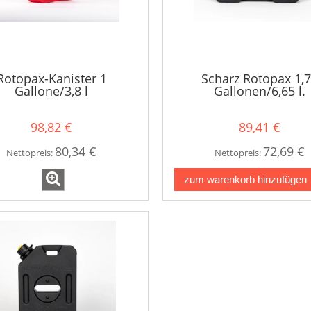
Rotopax-Kanister 1
Scharz Rotopax 1,
Gallone/3,8 l
Gallonen/6,65 l.
Wasserkanister
98,82 €
89,41 €
80,34 €
72,69 €
Nettopreis:
Nettopreis:
zum warenkorb hinzufügen