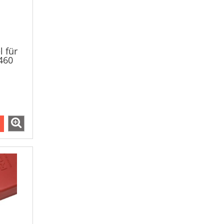
 für
460