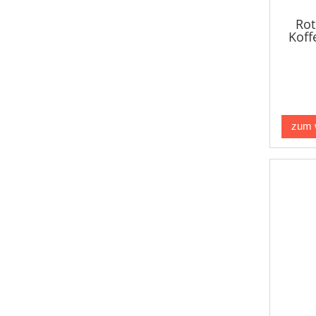
Rot
Koff
zum 