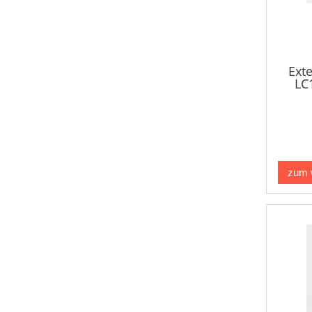
Ext
LC
zum 