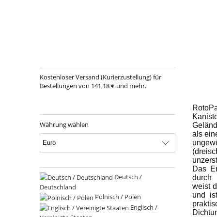
Kostenloser Versand (Kurierzustellung) für
Bestellungen von 141,18 € und mehr.
RotoPa
Kani
Währung wählen
Geländ
als ein
unge
(drei
unzerst
Das Er
Deutsch /
durch
weist 
Deutschland
und is
Polnisch / Polen
prakti
Englisch /
Dichtu