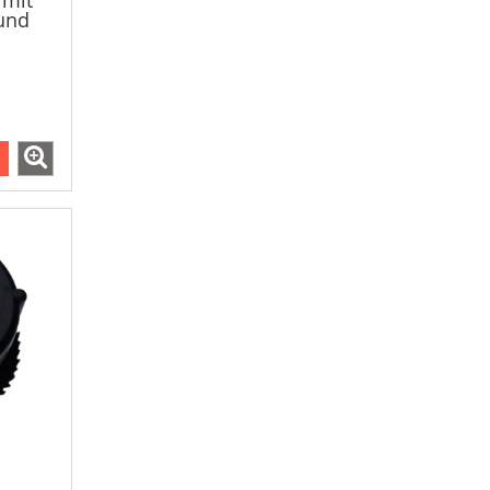
und
ack