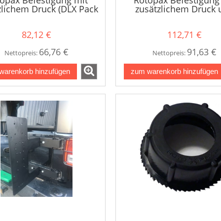
zlichem Druck (DLX Pack
zusätzlichem Druck 
Mount)
Verriegelung (LOX P
Mount)
82,12 €
112,71 €
66,76 €
91,63 €
Nettopreis:
Nettopreis:
warenkorb hinzufügen
zum warenkorb hinzufügen